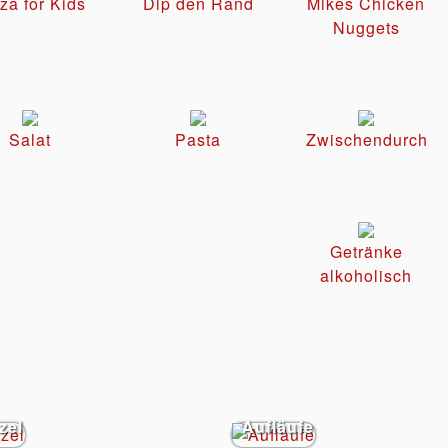
za for Kids
Dip den Rand
Mikes Chicken
Nuggets
Salat
Pasta
Zwischendurch
Getränke
alkoholisch
zel
Aufläufe