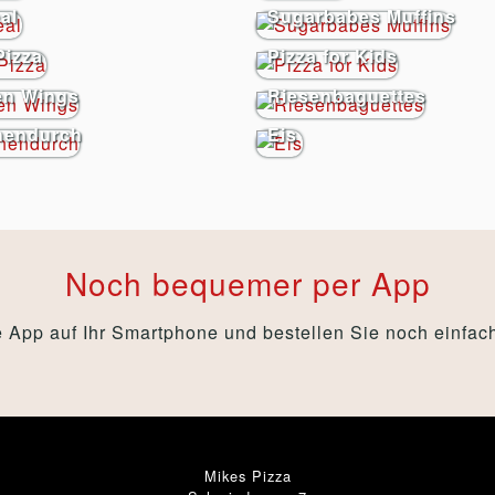
al
Sugarbabes Muffins
Pizza
Pizza for Kids
en Wings
Riesenbaguettes
hendurch
Eis
Noch bequemer per App
 App auf Ihr Smartphone und bestellen Sie noch einfach
Mikes Pizza