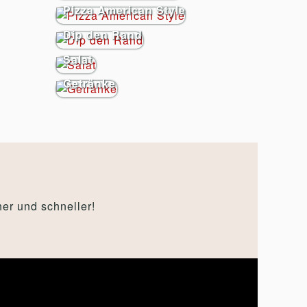
Pizza American Style
Dip den Rand
Salat
Getränke
er und schneller!