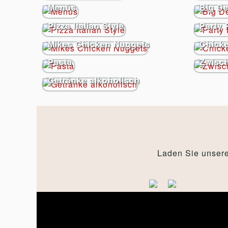
Menüs
Big De
Pizza Italian Style
Party 
Mikes Chicken Nuggets
Chick
Pasta
Zwisc
Getränke alkoholisch
Laden Sie unsere