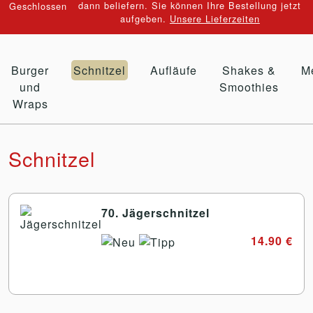
dann beliefern. Sie können Ihre Bestellung jetzt
aufgeben.
Unsere Lieferzeiten
Burger
Schnitzel
Aufläufe
Shakes &
M
und
Smoothies
Wraps
Schnitzel
70. Jägerschnitzel
14.90 €